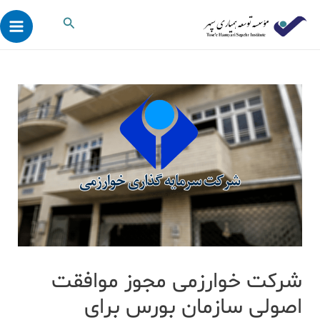
رش
پیمایش
ain
جستجو
ه
نوشته
enu
حتوا
شرکت خوارزمی مجوز موافقت
اصولی سازمان بورس برای